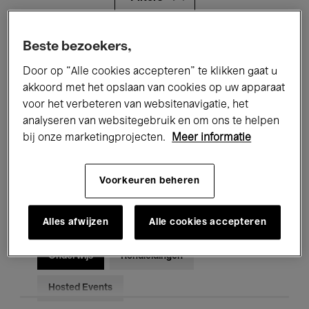
Alle evenementen
Concerten
Beste bezoekers,
Door op “Alle cookies accepteren” te klikken gaat u
Tentoonstellingen
Films
akkoord met het opslaan van cookies op uw apparaat
voor het verbeteren van websitenavigatie, het
Performances
Lezingen & Debatten
analyseren van websitegebruik en om ons te helpen
Jazz
Klassieke Muziek
Global Music
bij onze marketingprojecten.
Meer informatie
Elektronische Muziek
Voorkeuren beheren
Alles afwijzen
Alle cookies accepteren
Voor iedereen
Kids’ Palace
Onderwijs
Rondleidingen
Hosted Events