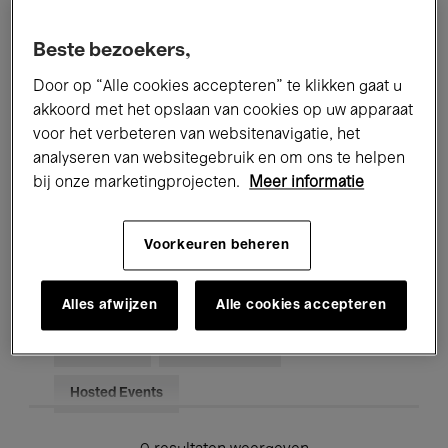
Alle evenementen
Concerten
Beste bezoekers,
Tentoonstellingen
Films
Door op “Alle cookies accepteren” te klikken gaat u
akkoord met het opslaan van cookies op uw apparaat
Performances
Lezingen & Debatten
voor het verbeteren van websitenavigatie, het
analyseren van websitegebruik en om ons te helpen
Jazz
Klassieke Muziek
Global Music
bij onze marketingprojecten.
Meer informatie
Elektronische Muziek
Voorkeuren beheren
Voor iedereen
Kids’ Palace
Alles afwijzen
Alle cookies accepteren
Onderwijs
Rondleidingen
Hosted Events