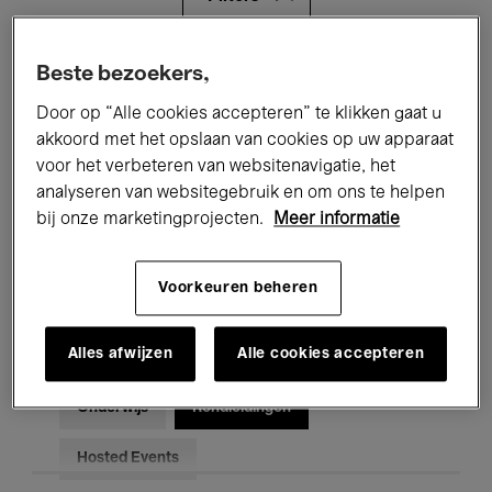
Alle evenementen
Concerten
Beste bezoekers,
Door op “Alle cookies accepteren” te klikken gaat u
Tentoonstellingen
Films
akkoord met het opslaan van cookies op uw apparaat
voor het verbeteren van websitenavigatie, het
Performances
Lezingen & Debatten
analyseren van websitegebruik en om ons te helpen
Jazz
Klassieke Muziek
Global Music
bij onze marketingprojecten.
Meer informatie
Elektronische Muziek
Voorkeuren beheren
Alles afwijzen
Alle cookies accepteren
Voor iedereen
Kids’ Palace
Onderwijs
Rondleidingen
Hosted Events