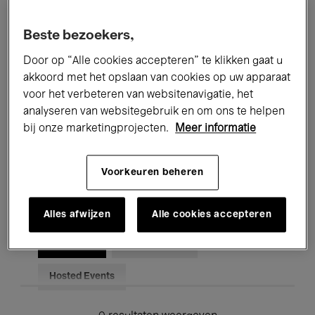
Alle evenementen
Concerten
Beste bezoekers,
Tentoonstellingen
Films
Door op “Alle cookies accepteren” te klikken gaat u
akkoord met het opslaan van cookies op uw apparaat
Performances
Lezingen & Debatten
voor het verbeteren van websitenavigatie, het
analyseren van websitegebruik en om ons te helpen
Jazz
Klassieke Muziek
Global Music
bij onze marketingprojecten.
Meer informatie
Elektronische Muziek
Voorkeuren beheren
Voor iedereen
Kids’ Palace
Alles afwijzen
Alle cookies accepteren
Onderwijs
Rondleidingen
Hosted Events