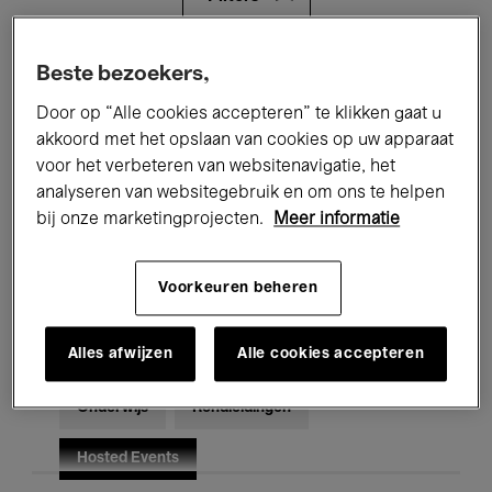
Alle evenementen
Concerten
Beste bezoekers,
Door op “Alle cookies accepteren” te klikken gaat u
Tentoonstellingen
Films
akkoord met het opslaan van cookies op uw apparaat
voor het verbeteren van websitenavigatie, het
Performances
Lezingen & Debatten
analyseren van websitegebruik en om ons te helpen
Jazz
Klassieke Muziek
Global Music
bij onze marketingprojecten.
Meer informatie
Elektronische Muziek
Voorkeuren beheren
Alles afwijzen
Alle cookies accepteren
Voor iedereen
Kids’ Palace
Onderwijs
Rondleidingen
Hosted Events