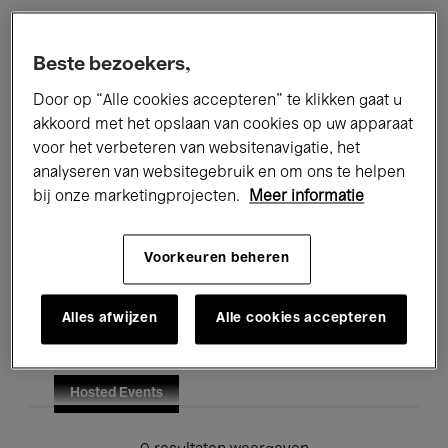
Alle evenementen
Concerten
Beste bezoekers,
Tentoonstellingen
Films
Door op “Alle cookies accepteren” te klikken gaat u
akkoord met het opslaan van cookies op uw apparaat
Performances
Lezingen & Debatten
voor het verbeteren van websitenavigatie, het
analyseren van websitegebruik en om ons te helpen
Jazz
Klassieke Muziek
Global Music
bij onze marketingprojecten.
Meer informatie
Elektronische Muziek
Voorkeuren beheren
Voor iedereen
Kids’ Palace
Alles afwijzen
Alle cookies accepteren
Onderwijs
Rondleidingen
Hosted Events