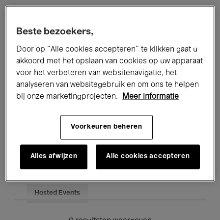
Alle evenementen
Concerten
Beste bezoekers,
Tentoonstellingen
Films
Door op “Alle cookies accepteren” te klikken gaat u
akkoord met het opslaan van cookies op uw apparaat
Performances
Lezingen & Debatten
voor het verbeteren van websitenavigatie, het
analyseren van websitegebruik en om ons te helpen
Jazz
Klassieke Muziek
Global Music
bij onze marketingprojecten.
Meer informatie
Elektronische Muziek
Voorkeuren beheren
Voor iedereen
Kids’ Palace
Alles afwijzen
Alle cookies accepteren
Onderwijs
Rondleidingen
Hosted Events