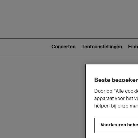
Main
navigat
Main
navigation
Concerten
Tentoonstellingen
Film
(level
2)
Beste bezoeker
Door op “Alle cooki
apparaat voor het v
helpen bij onze ma
V
Voorkeuren beh