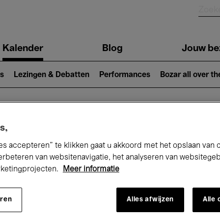
Kalender
Blog
Jouw be
ion
s
Lezingen & Debatten
Performances
Bozar all over th
Nu bij Bozar
s,
es accepteren” te klikken gaat u akkoord met het opslaan van 
erbeteren van websitenavigatie, het analyseren van websitege
rketingprojecten.
Meer informatie
andaag
Komende 7 dagen
Maand
eren
Alles afwijzen
Alle
Maandag 18 Mei 2026