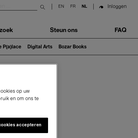
Inloggen
EN
FR
NL
Submit search
zoek
Steun ons
FAQ
e P(a)lace
Digital Arts
Bozar Books
cookies op uw
bruik en om ons te
 cookies accepteren