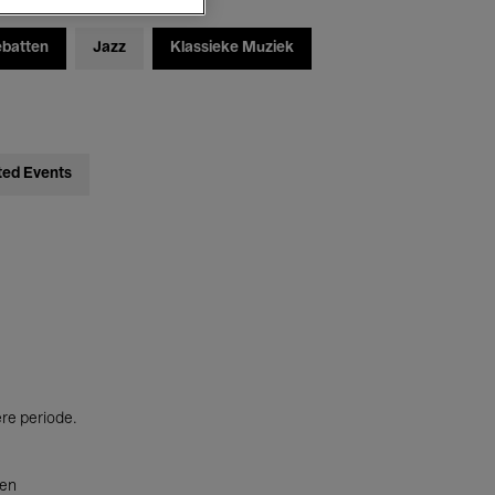
ebatten
Jazz
Klassieke Muziek
ted Events
ere periode.
ten