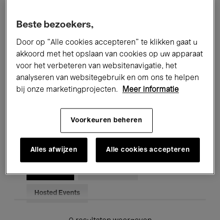
Alle evenementen
Concerten
Beste bezoekers,
Tentoonstellingen
Films
Door op “Alle cookies accepteren” te klikken gaat u
akkoord met het opslaan van cookies op uw apparaat
Performances
Lezingen & Debatten
voor het verbeteren van websitenavigatie, het
analyseren van websitegebruik en om ons te helpen
Jazz
Klassieke Muziek
Global Music
bij onze marketingprojecten.
Meer informatie
Elektronische Muziek
Voorkeuren beheren
Voor iedereen
Kids’ Palace
Alles afwijzen
Alle cookies accepteren
Onderwijs
Rondleidingen
Hosted Events