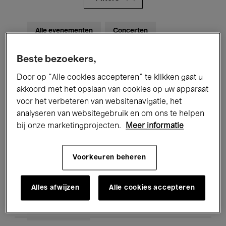
Alle evenementen
Concerten
Tentoonstellingen
Films
Beste bezoekers,
Performances
Lezingen & Debatten
Door op “Alle cookies accepteren” te klikken gaat u
akkoord met het opslaan van cookies op uw apparaat
Jazz
Klassieke Muziek
Global Music
voor het verbeteren van websitenavigatie, het
analyseren van websitegebruik en om ons te helpen
Elektronische Muziek
bij onze marketingprojecten.
Meer informatie
Voorkeuren beheren
Voor iedereen
Kids’ Palace
Onderwijs
Rondleidingen
Alles afwijzen
Alle cookies accepteren
Hosted Events