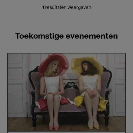
1 resultaten weergeven
Toekomstige evenementen
Les
Demoiselles
de
Rochefort
-
Jacques
Demy