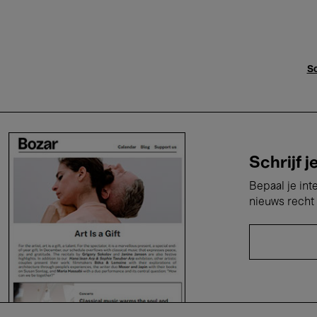
Sc
Schrijf j
Bepaal je int
nieuws recht 