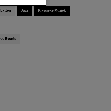
ebatten
Jazz
Klassieke Muziek
ted Events