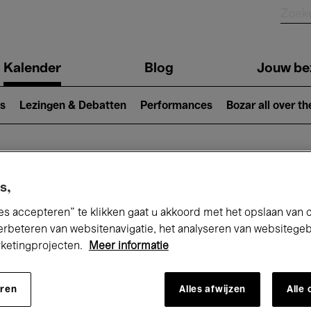
Kalender
Blog
Jouw be
ion
s
Lezingen & Debatten
Performances
Bozar all over th
Nu bij Bozar
s,
es accepteren” te klikken gaat u akkoord met het opslaan van 
erbeteren van websitenavigatie, het analyseren van websitege
rketingprojecten.
Meer informatie
andaag
Komende 7 dagen
Februari
eren
Alles afwijzen
Alle
Maandag 01 - Zondag 28 Februari 2027