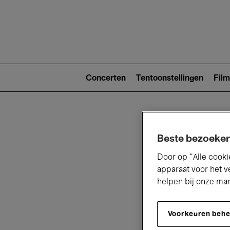
Main
navigat
Main
navigation
Concerten
Tentoonstellingen
Film
(level
2)
Beste bezoeker
Door op “Alle cooki
apparaat voor het v
helpen bij onze ma
V
Voorkeuren beh