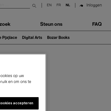
Inloggen
EN
FR
NL
Submit search
zoek
Steun ons
FAQ
e P(a)lace
Digital Arts
Bozar Books
cookies op uw
bruik en om ons te
 cookies accepteren