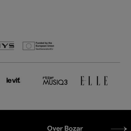
Footer
Over Bozar