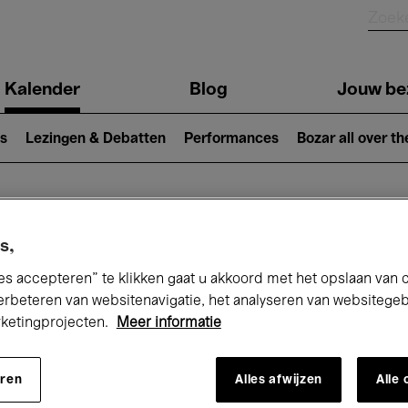
Kalender
Blog
Jouw be
ion
s
Lezingen & Debatten
Performances
Bozar all over th
Nu bij Bozar
s,
es accepteren” te klikken gaat u akkoord met het opslaan van 
erbeteren van websitenavigatie, het analyseren van websitege
rketingprojecten.
Meer informatie
andaag
Komende 7 dagen
Oktober
eren
Alles afwijzen
Alle
Donderdag 01 - Zaterdag 31 Oktober 202