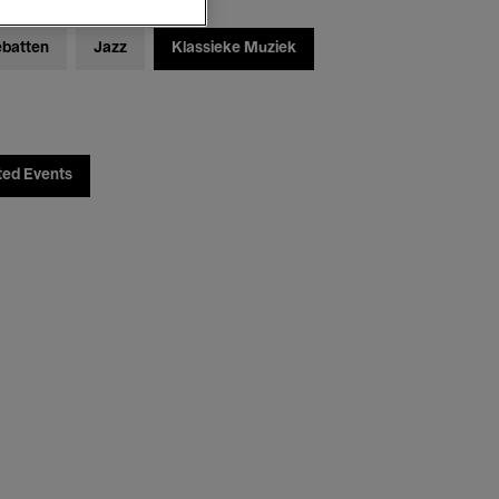
ebatten
Jazz
Klassieke Muziek
ted Events