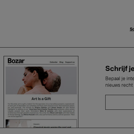
Sc
Schrijf j
Bepaal je int
nieuws recht 