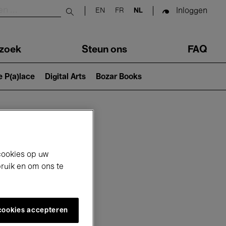
Inloggen
EN
FR
NL
Submit search
zoek
Steun ons
FAQ
e P(a)lace
Digital Arts
Bozar Books
cookies op uw
bruik en om ons te
 cookies accepteren
6