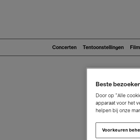
Main
navigat
Main
navigation
Concerten
Tentoonstellingen
Film
(level
2)
Beste bezoeker
Door op “Alle cooki
apparaat voor het v
helpen bij onze ma
V
Voorkeuren beh