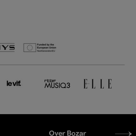
Footer
Over Bozar