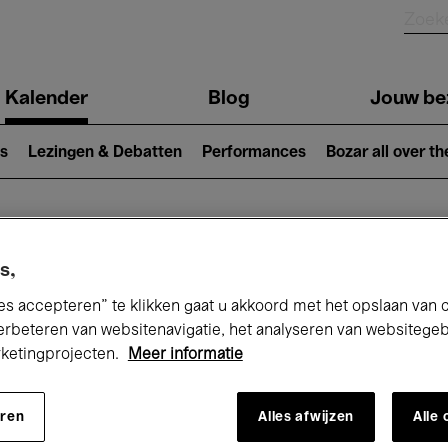
Kalender
Blog
Jouw be
ion
s
Lezingen & Debatten
Performances
Bozar all over th
Nu bij Bozar
s,
es accepteren” te klikken gaat u akkoord met het opslaan van 
erbeteren van websitenavigatie, het analyseren van websitege
rketingprojecten.
Meer informatie
andaag
Komende 7 dagen
Maand
eren
Alles afwijzen
Alle
Vrijdag 01 - Zondag 31 Mei 2026