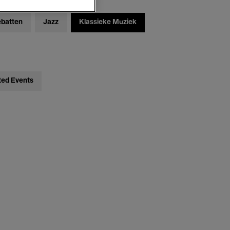
ebatten
Jazz
Klassieke Muziek
ted Events