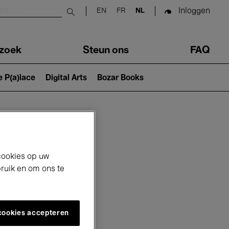
Inloggen
EN
FR
NL
Submit search
zoek
Steun ons
FAQ
e P(a)lace
Digital Arts
Bozar Books
cookies op uw
bruik en om ons te
 cookies accepteren