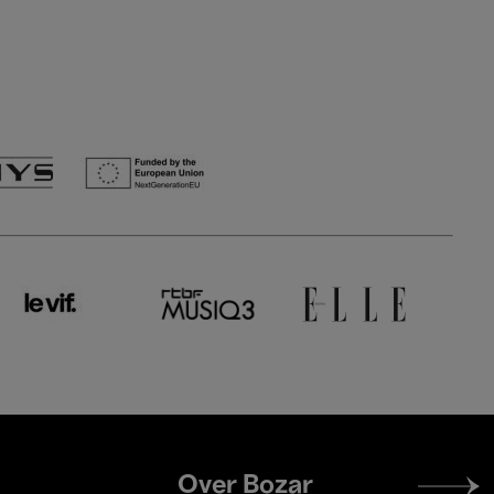
Footer
Over Bozar