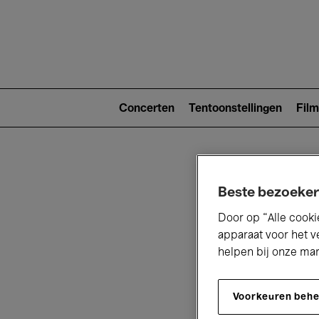
Main
navigat
Main
navigation
Concerten
Tentoonstellingen
Film
(level
2)
Beste bezoeker
Door op “Alle cooki
apparaat voor het v
helpen bij onze ma
V
Voorkeuren beh