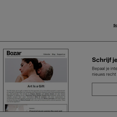
Sc
Schrijf j
Bepaal je int
nieuws recht 