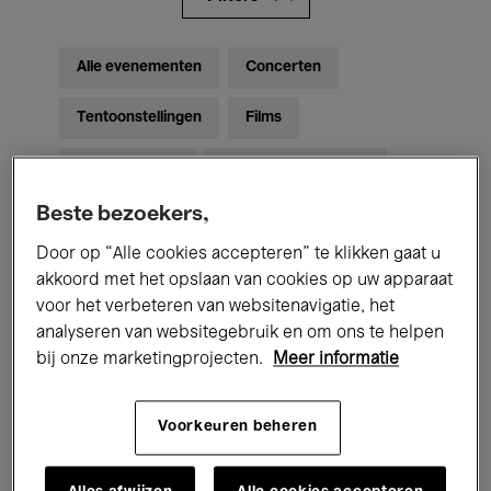
Alle evenementen
Concerten
Tentoonstellingen
Films
Performances
Lezingen & Debatten
Beste bezoekers,
Jazz
Klassieke Muziek
Global Music
Door op “Alle cookies accepteren” te klikken gaat u
Elektronische Muziek
akkoord met het opslaan van cookies op uw apparaat
voor het verbeteren van websitenavigatie, het
analyseren van websitegebruik en om ons te helpen
Voor iedereen
Kids’ Palace
bij onze marketingprojecten.
Meer informatie
Onderwijs
Rondleidingen
Voorkeuren beheren
Hosted Events