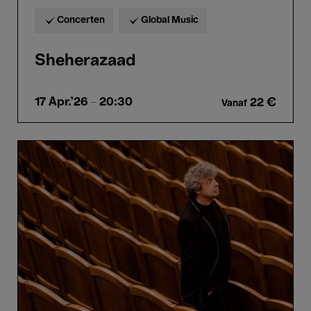
Concerten
Global Music
Sheherazaad
17 Apr.'26
- 20:30
22 €
Vanaf
Czech
Philharmonic,
Bychkov
&
Gabetta