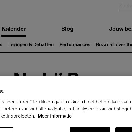
Kalender
Blog
Jouw be
ion
s
Lezingen & Debatten
Performances
Bozar all over th
Nu bij Bozar
s,
es accepteren” te klikken gaat u akkoord met het opslaan van 
andaag
Komende 7 dagen
Oktober
erbeteren van websitenavigatie, het analyseren van websitege
rketingprojecten.
Meer informatie
Donderdag 01 - Zaterdag 31 Oktober 202