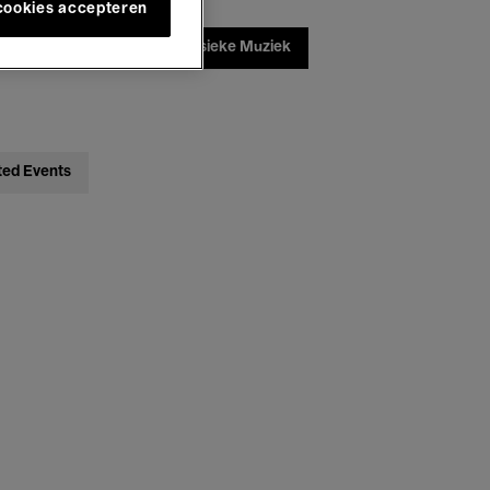
 cookies accepteren
ebatten
Jazz
Klassieke Muziek
ted Events