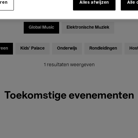
eren
Alles afwijzen
Alle
Tentoonstellingen
Films
Performances
Lezingen & D
Global Music
Elektronische Muziek
reen
Kids’ Palace
Onderwijs
Rondleidingen
Hos
1 resultaten weergeven
Toekomstige evenementen