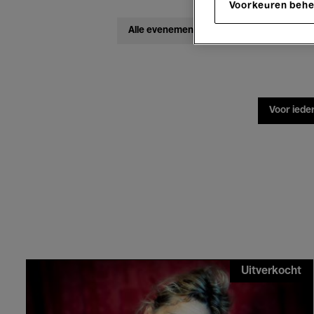
Voorkeuren beh
Alle evenementen
Concerten
Voor iede
Meet
Uitverkocht
the
Writer:
Deborah