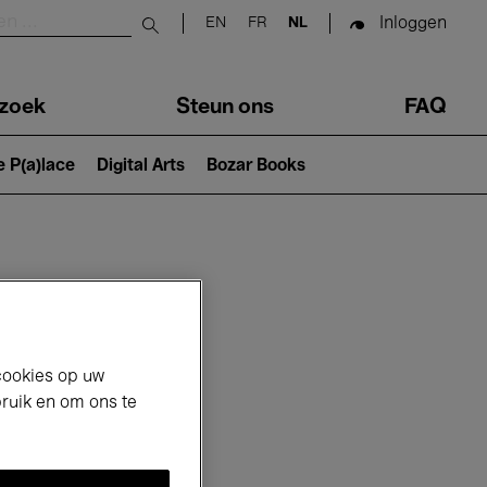
Inloggen
EN
FR
NL
Submit search
zoek
Steun ons
FAQ
e P(a)lace
Digital Arts
Bozar Books
cookies op uw
bruik en om ons te
6