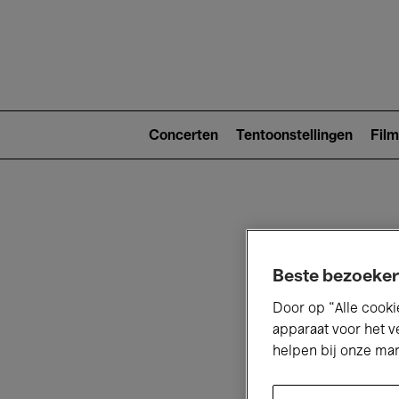
Main
navigat
Main
navigation
Concerten
Tentoonstellingen
Film
(level
2)
Beste bezoeker
Door op “Alle cooki
V
apparaat voor het v
helpen bij onze ma