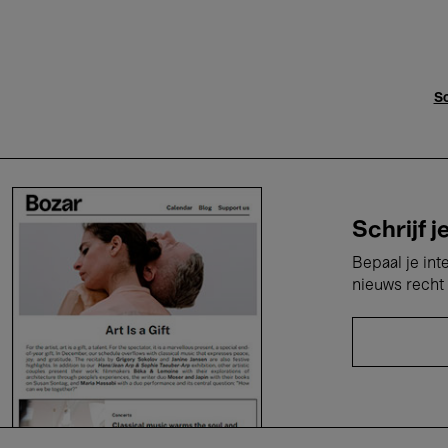
Sc
Schrijf j
Bepaal je int
nieuws recht 