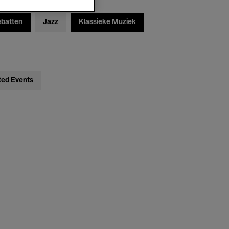
ebatten
Jazz
Klassieke Muziek
ted Events