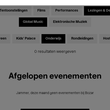
Tentoonstellingen
Films
Performances
Lezingen & D
Global Music
Elektronische Muziek
reen
Kids’ Palace
Onderwijs
Rondleidingen
Hos
0 resultaten weergeven
Afgelopen evenementen
Jammer, deze maand geen evenementen bij Bozar