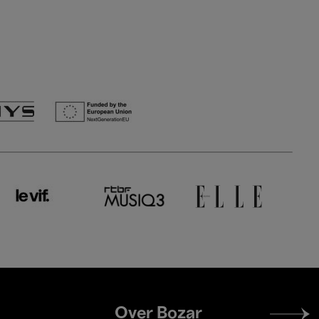
Footer
Over Bozar