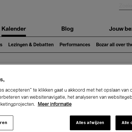
Kalender
Blog
Jouw be
ion
s
Lezingen & Debatten
Performances
Bozar all over th
Nu bij Bozar
s,
es accepteren” te klikken gaat u akkoord met het opslaan van 
erbeteren van websitenavigatie, het analyseren van websitege
rketingprojecten.
Meer informatie
andaag
Komende 7 dagen
Maand
eren
Alles afwijzen
Alle
Zondag 01 - Dinsdag 31 Maart 2026