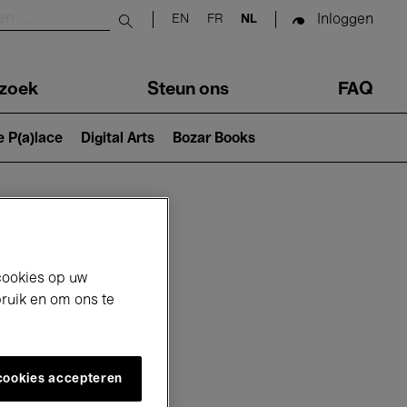
Inloggen
EN
FR
NL
Submit search
zoek
Steun ons
FAQ
e P(a)lace
Digital Arts
Bozar Books
cookies op uw
bruik en om ons te
 cookies accepteren