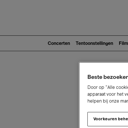
Main
navigat
Main
navigation
Concerten
Tentoonstellingen
Film
(level
2)
Beste bezoeker
Door op “Alle cooki
apparaat voor het v
helpen bij onze ma
V
Voorkeuren beh