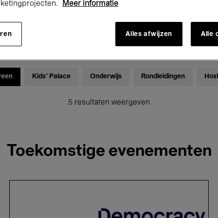
rketingprojecten.
Meer informatie
Tentoonstellingen
Films
Performances
Lezingen & D
eren
Alles afwijzen
Alle
Global Music
Elektronische Muziek
reen
Kids’ Palace
Onderwijs
Rondleidingen
Hos
5 resultaten weergeven
Toekomstige evenementen
Democracy
Talk:
Zonder
feiten,