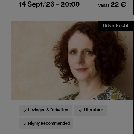
14 Sept.'26
- 20:00
22 €
Vanaf
Meet
Uitverkocht
the
Writer:
Maggie
O’Farrell
Lezingen & Debatten
Literatuur
Highly Recommended