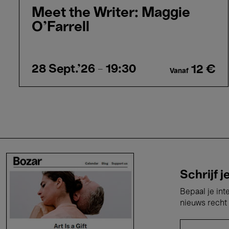
Meet the Writer: Maggie
O’Farrell
28 Sept.'26
- 19:30
12 €
Vanaf
Schrijf j
Bepaal je int
nieuws recht 