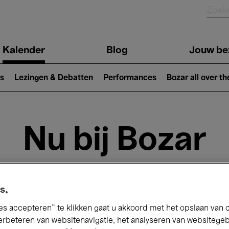
Kalender
Blog
Jouw be
ion
s
Lezingen & Debatten
Performances
Bozar all over th
Nu bij Bozar
andaag
Komende 7 dagen
September
s,
es accepteren” te klikken gaat u akkoord met het opslaan van 
insdag 01 - Woensdag 30 September 20
erbeteren van websitenavigatie, het analyseren van websitege