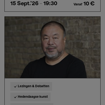
15 Sept.'26
- 19:30
10 €
Vanaf
Meet
the
Artist:
Ai
Weiwei
Lezingen & Debatten
Hedendaagse kunst