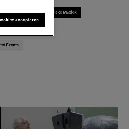
ebatten
Jazz
Klassieke Muziek
 cookies accepteren
ted Events
Meet
the
Artist:
William