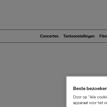
Main
navigat
Main
navigation
Concerten
Tentoonstellingen
Film
(level
2)
V
Beste bezoeker
Door op “Alle cooki
D
apparaat voor het v