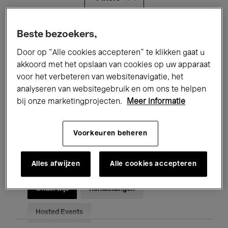
Alle evenementen
Concerten
Beste bezoekers,
Door op “Alle cookies accepteren” te klikken gaat u
Tentoonstellingen
Films
akkoord met het opslaan van cookies op uw apparaat
voor het verbeteren van websitenavigatie, het
Performances
Lezingen & Debatten
analyseren van websitegebruik en om ons te helpen
Jazz
Klassieke Muziek
Global Music
bij onze marketingprojecten.
Meer informatie
Elektronische Muziek
Voorkeuren beheren
Alles afwijzen
Alle cookies accepteren
Voor iedereen
Kids’ Palace
Onderwijs
Rondleidingen
Hosted Events