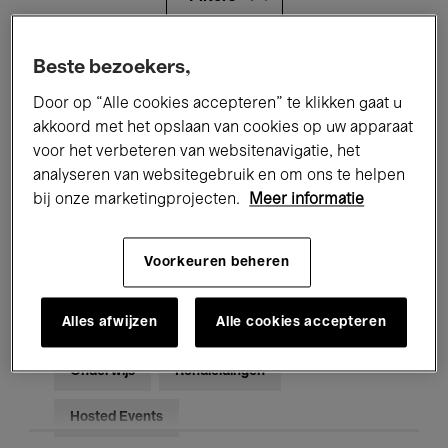
Alle evenementen
Concerten
Beste bezoekers,
Door op “Alle cookies accepteren” te klikken gaat u
Tentoonstellingen
Films
akkoord met het opslaan van cookies op uw apparaat
voor het verbeteren van websitenavigatie, het
Performances
Lezingen & Debatten
analyseren van websitegebruik en om ons te helpen
Jazz
Klassieke Muziek
Global Music
bij onze marketingprojecten.
Meer informatie
Elektronische Muziek
Voorkeuren beheren
Alles afwijzen
Alle cookies accepteren
Voor iedereen
Kids’ Palace
Onderwijs
Rondleidingen
Hosted Events