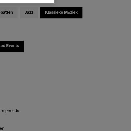
ebatten
Jazz
Klassieke Muziek
ted Events
ere periode.
ten