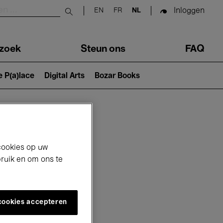
Inloggen
EN
FR
NL
Submit search
zoek
Steun ons
FAQ
e P(a)lace
Digital Arts
Bozar Books
cookies op uw
bruik en om ons te
 cookies accepteren