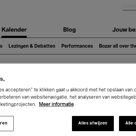
Kalender
Blog
Jouw be
ion
s
Lezingen & Debatten
Performances
Bozar all over th
Nu bij Bozar
s,
es accepteren” te klikken gaat u akkoord met het opslaan van 
erbeteren van websitenavigatie, het analyseren van websitege
rketingprojecten.
Meer informatie
andaag
Komende 7 dagen
Maand
eren
Alles afwijzen
Alle
Zondag 08 Maart 2026