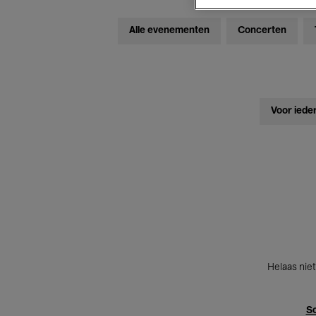
Alle evenementen
Concerten
Voor iede
Helaas niet
Sc