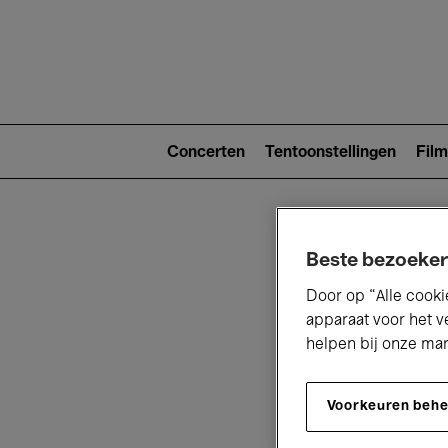
Main
navigat
Main
navigation
Concerten
Tentoonstellingen
Film
(level
2)
Beste bezoeker
Door op “Alle cooki
apparaat voor het v
helpen bij onze ma
V
Voorkeuren beh