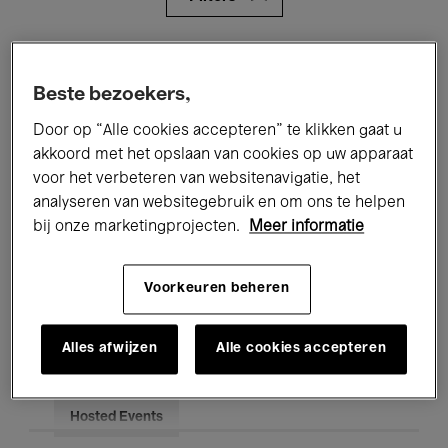
Alle evenementen
Concerten
Beste bezoekers,
Tentoonstellingen
Films
Door op “Alle cookies accepteren” te klikken gaat u
Performances
Lezingen & Debatten
akkoord met het opslaan van cookies op uw apparaat
voor het verbeteren van websitenavigatie, het
Jazz
Klassieke Muziek
Global Music
analyseren van websitegebruik en om ons te helpen
bij onze marketingprojecten.
Meer informatie
Elektronische Muziek
Voorkeuren beheren
Voor iedereen
Kids’ Palace
Alles afwijzen
Alle cookies accepteren
Onderwijs
Rondleidingen
Hosted Events