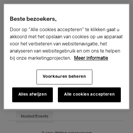
Alle evenementen
Concerten
Beste bezoekers,
Tentoonstellingen
Films
Door op “Alle cookies accepteren” te klikken gaat u
akkoord met het opslaan van cookies op uw apparaat
Performances
Lezingen & Debatten
voor het verbeteren van websitenavigatie, het
analyseren van websitegebruik en om ons te helpen
Jazz
Klassieke Muziek
Global Music
bij onze marketingprojecten.
Meer informatie
Elektronische Muziek
Voorkeuren beheren
Voor iedereen
Kids’ Palace
Alles afwijzen
Alle cookies accepteren
Onderwijs
Rondleidingen
Hosted Events