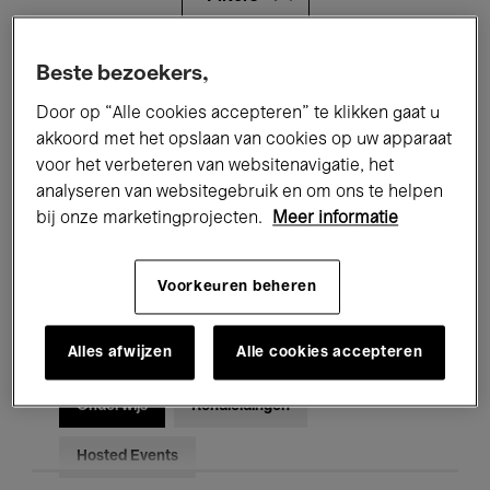
Alle evenementen
Concerten
Beste bezoekers,
Door op “Alle cookies accepteren” te klikken gaat u
Tentoonstellingen
Films
akkoord met het opslaan van cookies op uw apparaat
voor het verbeteren van websitenavigatie, het
Performances
Lezingen & Debatten
analyseren van websitegebruik en om ons te helpen
Jazz
Klassieke Muziek
Global Music
bij onze marketingprojecten.
Meer informatie
Elektronische Muziek
Voorkeuren beheren
Alles afwijzen
Alle cookies accepteren
Voor iedereen
Kids’ Palace
Onderwijs
Rondleidingen
Hosted Events