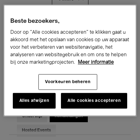
Alle evenementen
Concerten
Beste bezoekers,
Door op “Alle cookies accepteren” te klikken gaat u
Tentoonstellingen
Films
akkoord met het opslaan van cookies op uw apparaat
voor het verbeteren van websitenavigatie, het
Performances
Lezingen & Debatten
analyseren van websitegebruik en om ons te helpen
Jazz
Klassieke Muziek
Global Music
bij onze marketingprojecten.
Meer informatie
Elektronische Muziek
Voorkeuren beheren
Alles afwijzen
Alle cookies accepteren
Voor iedereen
Kids’ Palace
Onderwijs
Rondleidingen
Hosted Events