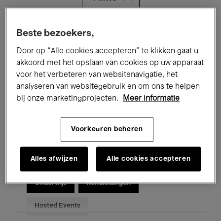
Alle evenementen
Concerten
Beste bezoekers,
Door op “Alle cookies accepteren” te klikken gaat u
Tentoonstellingen
Films
akkoord met het opslaan van cookies op uw apparaat
voor het verbeteren van websitenavigatie, het
Performances
Lezingen & Debatten
analyseren van websitegebruik en om ons te helpen
Jazz
Klassieke Muziek
Global Music
bij onze marketingprojecten.
Meer informatie
Elektronische Muziek
Voorkeuren beheren
Alles afwijzen
Alle cookies accepteren
Voor iedereen
Kids’ Palace
Onderwijs
Rondleidingen
Hosted Events