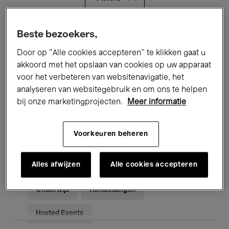
Alle evenementen
Concerten
Beste bezoekers,
Door op “Alle cookies accepteren” te klikken gaat u
Tentoonstellingen
Films
akkoord met het opslaan van cookies op uw apparaat
voor het verbeteren van websitenavigatie, het
Performances
Lezingen & Debatten
analyseren van websitegebruik en om ons te helpen
Jazz
Klassieke Muziek
Global Music
bij onze marketingprojecten.
Meer informatie
Elektronische Muziek
Voorkeuren beheren
Alles afwijzen
Alle cookies accepteren
Voor iedereen
Kids’ Palace
Onderwijs
Rondleidingen
Hosted Events