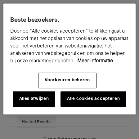
Alle evenementen
Concerten
Beste bezoekers,
Tentoonstellingen
Films
Door op “Alle cookies accepteren” te klikken gaat u
akkoord met het opslaan van cookies op uw apparaat
Performances
Lezingen & Debatten
voor het verbeteren van websitenavigatie, het
analyseren van websitegebruik en om ons te helpen
Jazz
Klassieke Muziek
Global Music
bij onze marketingprojecten.
Meer informatie
Elektronische Muziek
Voorkeuren beheren
Voor iedereen
Kids’ Palace
Alles afwijzen
Alle cookies accepteren
Onderwijs
Rondleidingen
Hosted Events