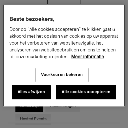
Alle evenementen
Concerten
Beste bezoekers,
Door op “Alle cookies accepteren” te klikken gaat u
Tentoonstellingen
Films
akkoord met het opslaan van cookies op uw apparaat
voor het verbeteren van websitenavigatie, het
Performances
Lezingen & Debatten
analyseren van websitegebruik en om ons te helpen
Jazz
Klassieke Muziek
Global Music
bij onze marketingprojecten.
Meer informatie
Elektronische Muziek
Voorkeuren beheren
Alles afwijzen
Alle cookies accepteren
Voor iedereen
Kids’ Palace
Onderwijs
Rondleidingen
Hosted Events