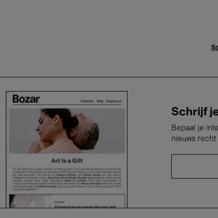
Sc
Schrijf j
Bepaal je int
nieuws recht 