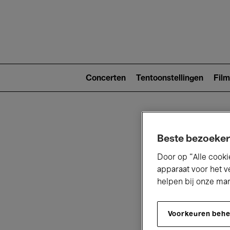
Main
navigat
Main
navigation
Concerten
Tentoonstellingen
Film
(level
2)
Beste bezoeker
Door op “Alle cooki
apparaat voor het v
helpen bij onze ma
V
Voorkeuren beh