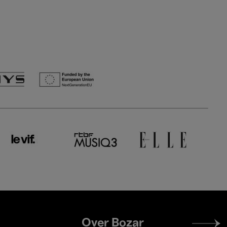
Footer
Over Bozar