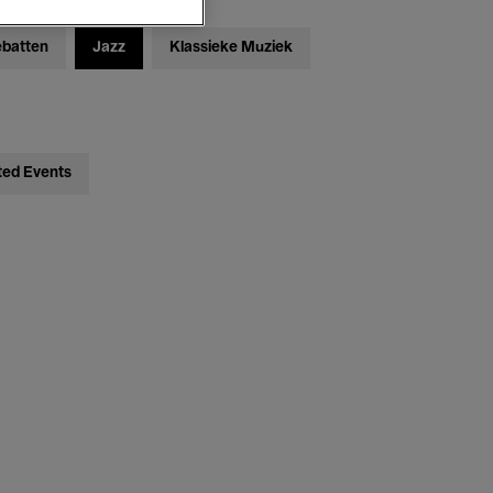
ebatten
Jazz
Klassieke Muziek
ted Events