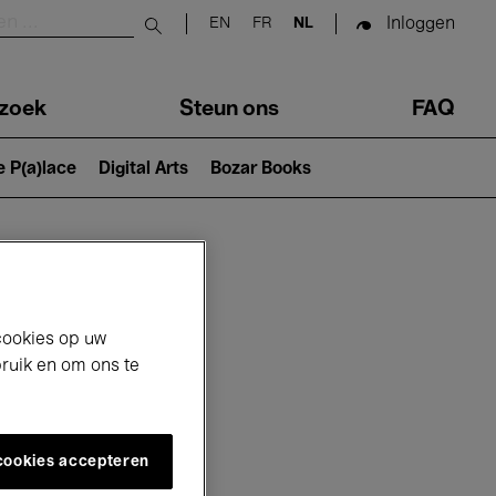
Inloggen
EN
FR
NL
Submit search
zoek
Steun ons
FAQ
e P(a)lace
Digital Arts
Bozar Books
cookies op uw
bruik en om ons te
 cookies accepteren