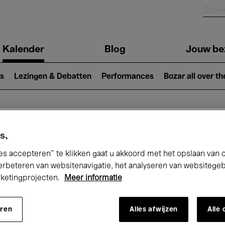
Kalender
Blog
Jouw be
ion
s
Lezingen & Debatten
Performances
Bozar all over th
Nu bij Bozar
s,
es accepteren” te klikken gaat u akkoord met het opslaan van 
erbeteren van websitenavigatie, het analyseren van websitege
rketingprojecten.
Meer informatie
andaag
Komende 7 dagen
Maand
eren
Alles afwijzen
Alle
Vrijdag 01 - Zondag 31 Mei 2026