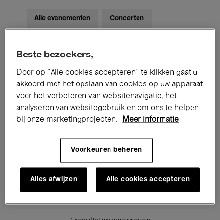
Alle evenementen
Concerten
Tentoonstellingen
Films
Beste bezoekers,
Performances
Lezingen & Debatten
Door op “Alle cookies accepteren” te klikken gaat u
akkoord met het opslaan van cookies op uw apparaat
Jazz
Klassieke Muziek
Global Music
voor het verbeteren van websitenavigatie, het
analyseren van websitegebruik en om ons te helpen
Elektronische Muziek
bij onze marketingprojecten.
Meer informatie
Voor iedereen
Kids’ Palace
Voorkeuren beheren
Onderwijs
Rondleidingen
Alles afwijzen
Alle cookies accepteren
Hosted Events