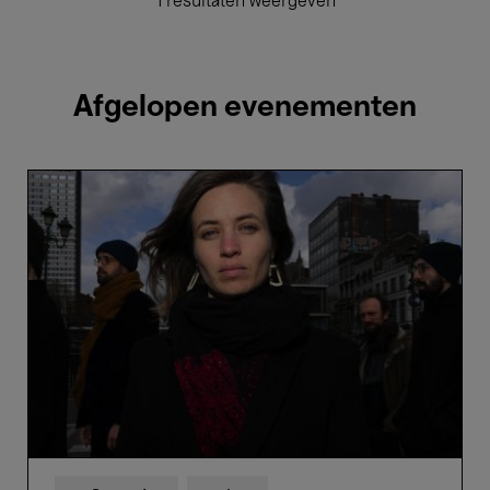
1 resultaten weergeven
Afgelopen evenementen
Hélène
Duret
'Synestet'
ft.
Nils
Wogram