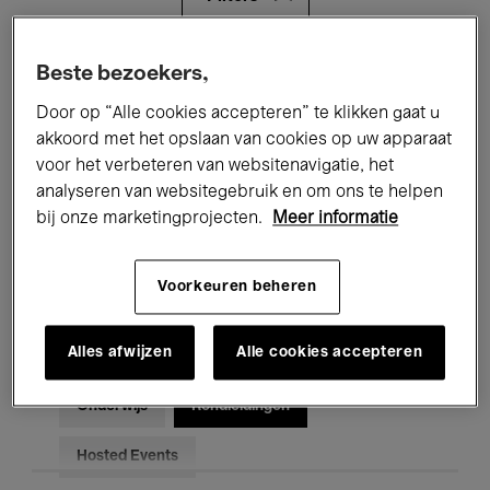
Alle evenementen
Concerten
Beste bezoekers,
Door op “Alle cookies accepteren” te klikken gaat u
Tentoonstellingen
Films
akkoord met het opslaan van cookies op uw apparaat
voor het verbeteren van websitenavigatie, het
Performances
Lezingen & Debatten
analyseren van websitegebruik en om ons te helpen
Jazz
Klassieke Muziek
Global Music
bij onze marketingprojecten.
Meer informatie
Elektronische Muziek
Voorkeuren beheren
Alles afwijzen
Alle cookies accepteren
Voor iedereen
Kids’ Palace
Onderwijs
Rondleidingen
Hosted Events