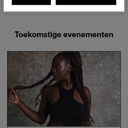
2 resultaten weergeven
Toekomstige evenementen
Cassie
Kinoshi’s
SEED