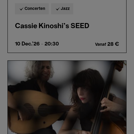
Concerten
Jazz
Cassie Kinoshi’s SEED
10 Dec.'26
- 20:30
28 €
Vanaf
Kamilya
Jubran
&
Sarah
Murcia
–
Abdullah
Miniawy
Trio