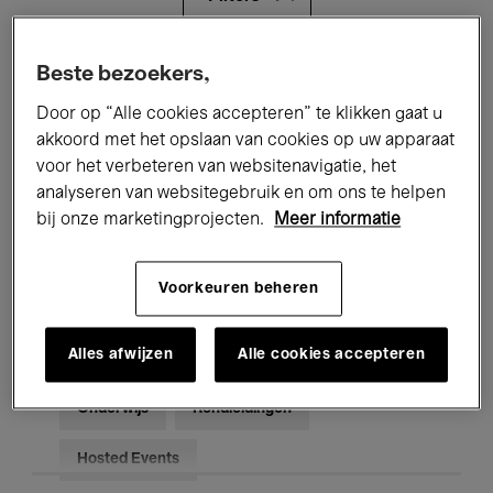
Alle evenementen
Concerten
Beste bezoekers,
Door op “Alle cookies accepteren” te klikken gaat u
Tentoonstellingen
Films
akkoord met het opslaan van cookies op uw apparaat
voor het verbeteren van websitenavigatie, het
Performances
Lezingen & Debatten
analyseren van websitegebruik en om ons te helpen
Jazz
Klassieke Muziek
Global Music
bij onze marketingprojecten.
Meer informatie
Elektronische Muziek
Voorkeuren beheren
Alles afwijzen
Alle cookies accepteren
Voor iedereen
Kids’ Palace
Onderwijs
Rondleidingen
Hosted Events