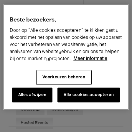
Alle evenementen
Concerten
Beste bezoekers,
Door op “Alle cookies accepteren” te klikken gaat u
Tentoonstellingen
Films
akkoord met het opslaan van cookies op uw apparaat
voor het verbeteren van websitenavigatie, het
Performances
Lezingen & Debatten
analyseren van websitegebruik en om ons te helpen
Jazz
Klassieke Muziek
Global Music
bij onze marketingprojecten.
Meer informatie
Elektronische Muziek
Voorkeuren beheren
Alles afwijzen
Alle cookies accepteren
Voor iedereen
Kids’ Palace
Onderwijs
Rondleidingen
Hosted Events