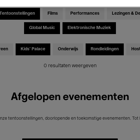
Tentoonstellingen
Films
Performances
Lezingen & D
Global Music
Elektronische Muziek
reen
Kids’ Palace
Onderwijs
Rondleidingen
Hos
0 resultaten weergeven
Afgelopen evenementen
nze tentoonstellingen, doorlopende en toekomstige evenementen. Tot b