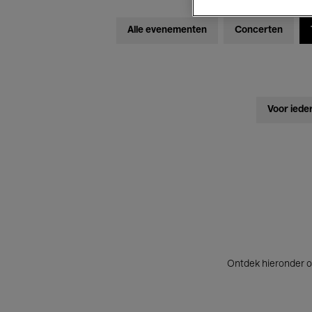
Alle evenementen
Concerten
Voor iede
Ontdek hieronder o