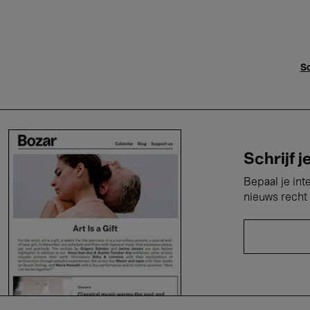
Sc
Schrijf j
Bepaal je int
nieuws recht 