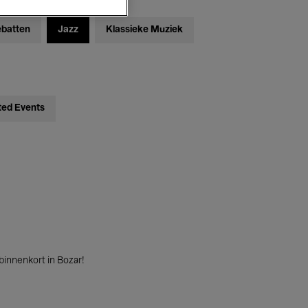
ebatten
Jazz
Klassieke Muziek
ted Events
innenkort in Bozar!