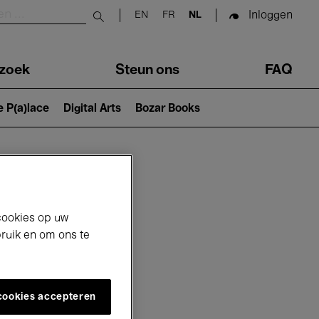
Inloggen
EN
FR
NL
Submit search
zoek
Steun ons
FAQ
e P(a)lace
Digital Arts
Bozar Books
cookies op uw
bruik en om ons te
 cookies accepteren