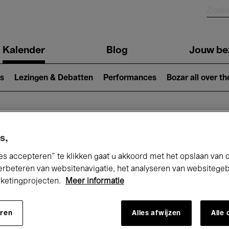
Kalender
Blog
Jouw be
ion
s
Lezingen & Debatten
Performances
Bozar all over th
Nu bij Bozar
s,
es accepteren” te klikken gaat u akkoord met het opslaan van 
erbeteren van websitenavigatie, het analyseren van websitege
rketingprojecten.
Meer informatie
andaag
Komende 7 dagen
Maand
eren
Alles afwijzen
Alle
Maandag 11 - Maandag 18 Mei 2026