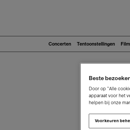
Main
navigat
Main
navigation
Concerten
Tentoonstellingen
Film
(level
2)
Beste bezoeker
Door op “Alle cooki
apparaat voor het v
helpen bij onze ma
V
Voorkeuren beh