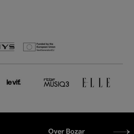
Footer
Over Bozar