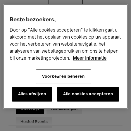
Alle evenementen
Concerten
Beste bezoekers,
Door op “Alle cookies accepteren” te klikken gaat u
Tentoonstellingen
Films
akkoord met het opslaan van cookies op uw apparaat
voor het verbeteren van websitenavigatie, het
Performances
Lezingen & Debatten
analyseren van websitegebruik en om ons te helpen
Jazz
Klassieke Muziek
Global Music
bij onze marketingprojecten.
Meer informatie
Elektronische Muziek
Voorkeuren beheren
Alles afwijzen
Alle cookies accepteren
Voor iedereen
Kids’ Palace
Onderwijs
Rondleidingen
Hosted Events