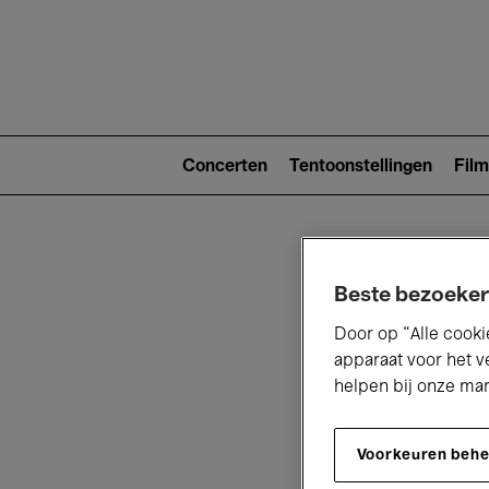
Main
navigat
Main
navigation
Concerten
Tentoonstellingen
Film
(level
2)
Beste bezoeker
Door op “Alle cooki
apparaat voor het v
helpen bij onze ma
V
Voorkeuren beh