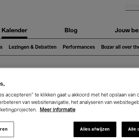
Kalender
Blog
Jouw be
ion
s
Lezingen & Debatten
Performances
Bozar all over th
Nu bij Bozar
s,
es accepteren” te klikken gaat u akkoord met het opslaan van 
erbeteren van websitenavigatie, het analyseren van websitege
rketingprojecten.
Meer informatie
andaag
Komende 7 dagen
Januari
eren
Alles afwijzen
Alle
Vrijdag 01 - Zondag 31 Januari 2027