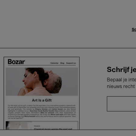
Sc
Schrijf j
Bepaal je int
nieuws recht 