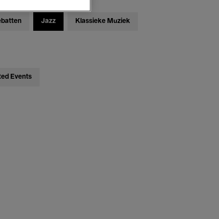
ebatten
Jazz
Klassieke Muziek
ted Events