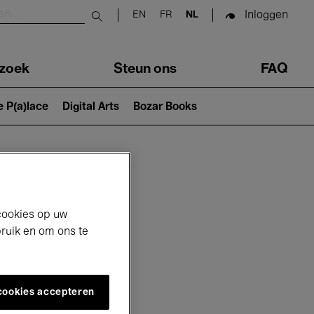
Inloggen
EN
FR
NL
Submit search
zoek
Steun ons
FAQ
e P(a)lace
Digital Arts
Bozar Books
cookies op uw
bruik en om ons te
 cookies accepteren