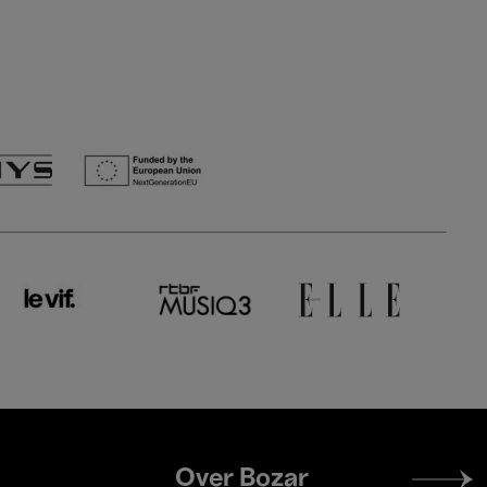
Footer
Over Bozar