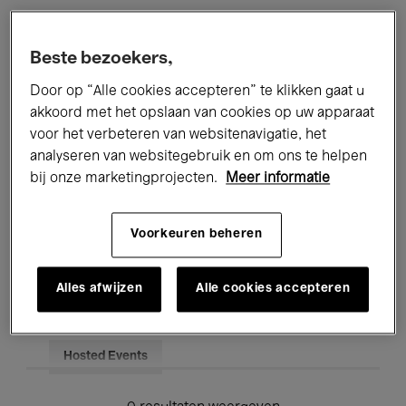
Alle evenementen
Concerten
Beste bezoekers,
Tentoonstellingen
Films
Door op “Alle cookies accepteren” te klikken gaat u
akkoord met het opslaan van cookies op uw apparaat
Performances
Lezingen & Debatten
voor het verbeteren van websitenavigatie, het
analyseren van websitegebruik en om ons te helpen
Jazz
Klassieke Muziek
Global Music
bij onze marketingprojecten.
Meer informatie
Elektronische Muziek
Voorkeuren beheren
Voor iedereen
Kids’ Palace
Alles afwijzen
Alle cookies accepteren
Onderwijs
Rondleidingen
Hosted Events