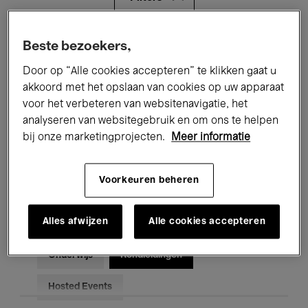
Alle evenementen
Concerten
Beste bezoekers,
Door op “Alle cookies accepteren” te klikken gaat u
Tentoonstellingen
Films
akkoord met het opslaan van cookies op uw apparaat
voor het verbeteren van websitenavigatie, het
Performances
Lezingen & Debatten
analyseren van websitegebruik en om ons te helpen
Jazz
Klassieke Muziek
Global Music
bij onze marketingprojecten.
Meer informatie
Elektronische Muziek
Voorkeuren beheren
Alles afwijzen
Alle cookies accepteren
Voor iedereen
Kids’ Palace
Onderwijs
Rondleidingen
Hosted Events