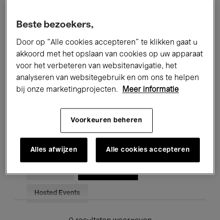
Alle evenementen
Concerten
Beste bezoekers,
Tentoonstellingen
Films
Door op “Alle cookies accepteren” te klikken gaat u
akkoord met het opslaan van cookies op uw apparaat
Performances
Lezingen & Debatten
voor het verbeteren van websitenavigatie, het
analyseren van websitegebruik en om ons te helpen
Jazz
Klassieke Muziek
Global Music
bij onze marketingprojecten.
Meer informatie
Elektronische Muziek
Voorkeuren beheren
Voor iedereen
Kids’ Palace
Alles afwijzen
Alle cookies accepteren
Onderwijs
Rondleidingen
Hosted Events