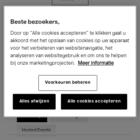
Alle evenementen
Concerten
Beste bezoekers,
Door op “Alle cookies accepteren” te klikken gaat u
Tentoonstellingen
Films
akkoord met het opslaan van cookies op uw apparaat
Performances
Lezingen & Debatten
voor het verbeteren van websitenavigatie, het
analyseren van websitegebruik en om ons te helpen
Jazz
Klassieke Muziek
Global Music
bij onze marketingprojecten.
Meer informatie
Elektronische Muziek
Voorkeuren beheren
Alles afwijzen
Alle cookies accepteren
Voor iedereen
Kids’ Palace
Onderwijs
Rondleidingen
Hosted Events