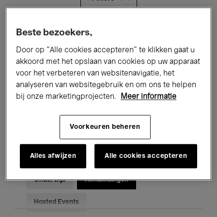
Alle evenementen
Concerten
Beste bezoekers,
Door op “Alle cookies accepteren” te klikken gaat u
Tentoonstellingen
Films
akkoord met het opslaan van cookies op uw apparaat
voor het verbeteren van websitenavigatie, het
Performances
Lezingen & Debatten
analyseren van websitegebruik en om ons te helpen
Jazz
Klassieke Muziek
Global Music
bij onze marketingprojecten.
Meer informatie
Elektronische Muziek
Voorkeuren beheren
Alles afwijzen
Alle cookies accepteren
Voor iedereen
Kids’ Palace
Onderwijs
Rondleidingen
Hosted Events