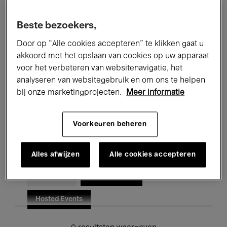
Alle evenementen
Concerten
Beste bezoekers,
Tentoonstellingen
Films
Door op “Alle cookies accepteren” te klikken gaat u
akkoord met het opslaan van cookies op uw apparaat
Performances
Lezingen & Debatten
voor het verbeteren van websitenavigatie, het
analyseren van websitegebruik en om ons te helpen
Jazz
Klassieke Muziek
Global Music
bij onze marketingprojecten.
Meer informatie
Elektronische Muziek
Voorkeuren beheren
Voor iedereen
Kids’ Palace
Alles afwijzen
Alle cookies accepteren
Onderwijs
Rondleidingen
Hosted Events