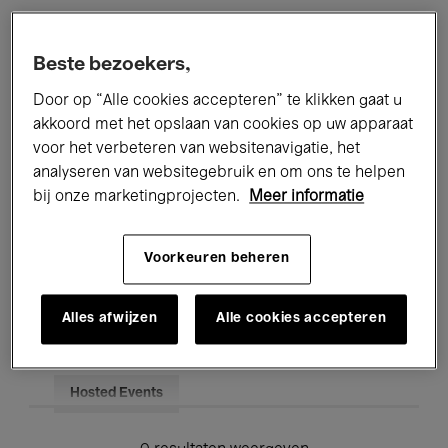
Alle evenementen
Concerten
Beste bezoekers,
Tentoonstellingen
Films
Door op “Alle cookies accepteren” te klikken gaat u
akkoord met het opslaan van cookies op uw apparaat
Performances
Lezingen & Debatten
voor het verbeteren van websitenavigatie, het
analyseren van websitegebruik en om ons te helpen
Jazz
Klassieke Muziek
Global Music
bij onze marketingprojecten.
Meer informatie
Elektronische Muziek
Voorkeuren beheren
Voor iedereen
Kids’ Palace
Alles afwijzen
Alle cookies accepteren
Onderwijs
Rondleidingen
Hosted Events