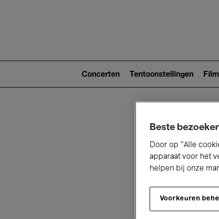
Main
navigat
Main
navigation
Concerten
Tentoonstellingen
Film
(level
2)
Beste bezoeker
Door op “Alle cooki
apparaat voor het v
helpen bij onze ma
V
Voorkeuren beh