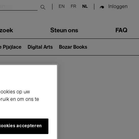
Inloggen
EN
FR
NL
Submit search
zoek
Steun ons
FAQ
e P(a)lace
Digital Arts
Bozar Books
cookies op uw
bruik en om ons te
 cookies accepteren