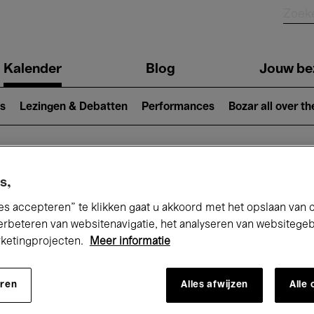
Kalender
Blog
Jouw be
ion
s
Lezingen & Debatten
Performances
Bozar all over th
Nu bij Bozar
s,
es accepteren” te klikken gaat u akkoord met het opslaan van 
erbeteren van websitenavigatie, het analyseren van websitege
rketingprojecten.
Meer informatie
andaag
Komende 7 dagen
Maand
eren
Alles afwijzen
Alle
Zondag 10 - Maandag 18 Mei 2026