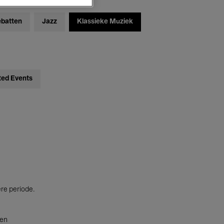
ebatten
Jazz
Klassieke Muziek
ted Events
ere periode.
ten