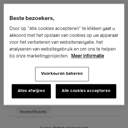
Alle evenementen
Concerten
Beste bezoekers,
Tentoonstellingen
Films
Door op “Alle cookies accepteren” te klikken gaat u
akkoord met het opslaan van cookies op uw apparaat
Performances
Lezingen & Debatten
voor het verbeteren van websitenavigatie, het
analyseren van websitegebruik en om ons te helpen
Jazz
Klassieke Muziek
Global Music
bij onze marketingprojecten.
Meer informatie
Elektronische Muziek
Voorkeuren beheren
Voor iedereen
Kids’ Palace
Alles afwijzen
Alle cookies accepteren
Onderwijs
Rondleidingen
Hosted Events