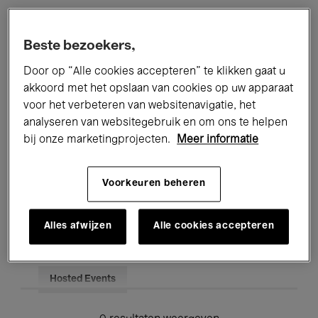
Alle evenementen
Concerten
Beste bezoekers,
Tentoonstellingen
Films
Door op “Alle cookies accepteren” te klikken gaat u
akkoord met het opslaan van cookies op uw apparaat
Performances
Lezingen & Debatten
voor het verbeteren van websitenavigatie, het
analyseren van websitegebruik en om ons te helpen
Jazz
Klassieke Muziek
Global Music
bij onze marketingprojecten.
Meer informatie
Elektronische Muziek
Voorkeuren beheren
Voor iedereen
Kids’ Palace
Alles afwijzen
Alle cookies accepteren
Onderwijs
Rondleidingen
Hosted Events