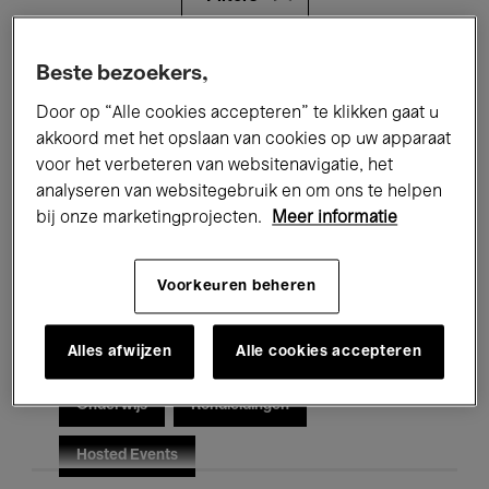
Alle evenementen
Concerten
Beste bezoekers,
Door op “Alle cookies accepteren” te klikken gaat u
Tentoonstellingen
Films
akkoord met het opslaan van cookies op uw apparaat
voor het verbeteren van websitenavigatie, het
Performances
Lezingen & Debatten
analyseren van websitegebruik en om ons te helpen
Jazz
Klassieke Muziek
Global Music
bij onze marketingprojecten.
Meer informatie
Elektronische Muziek
Voorkeuren beheren
Alles afwijzen
Alle cookies accepteren
Voor iedereen
Kids’ Palace
Onderwijs
Rondleidingen
Hosted Events