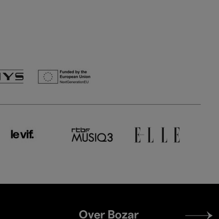
Footer
Over Bozar