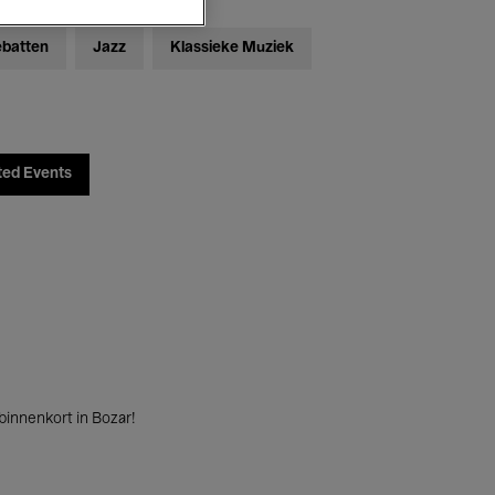
ebatten
Jazz
Klassieke Muziek
ted Events
innenkort in Bozar!