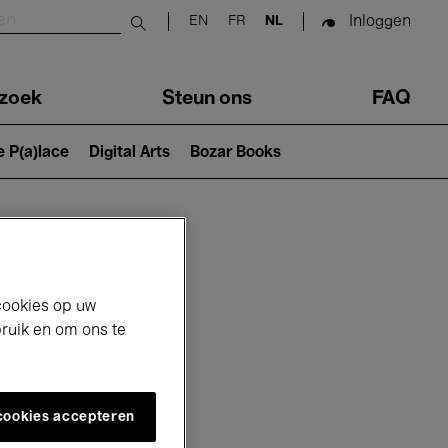
Inloggen
EN
FR
NL
Submit search
zoek
Steun ons
FAQ
e P(a)lace
Digital Arts
Bozar Books
cookies op uw
bruik en om ons te
 cookies accepteren