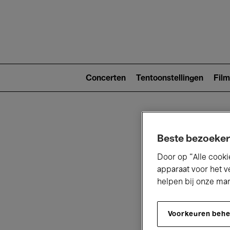
Main
navigat
Main
navigation
Concerten
Tentoonstellingen
Film
(level
2)
Beste bezoeker
Door op “Alle cooki
apparaat voor het v
helpen bij onze ma
V
Voorkeuren beh