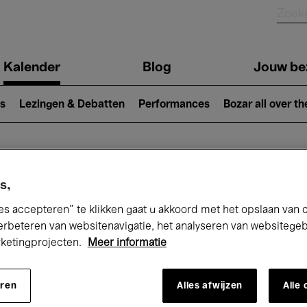
Kalender
Blog
Jouw be
ion
s
Lezingen & Debatten
Performances
Bozar all over th
Nu bij Bozar
s,
es accepteren” te klikken gaat u akkoord met het opslaan van 
erbeteren van websitenavigatie, het analyseren van websitege
rketingprojecten.
Meer informatie
andaag
Komende 7 dagen
Maand
eren
Alles afwijzen
Alle
Maandag 20 - Maandag 27 April 2026