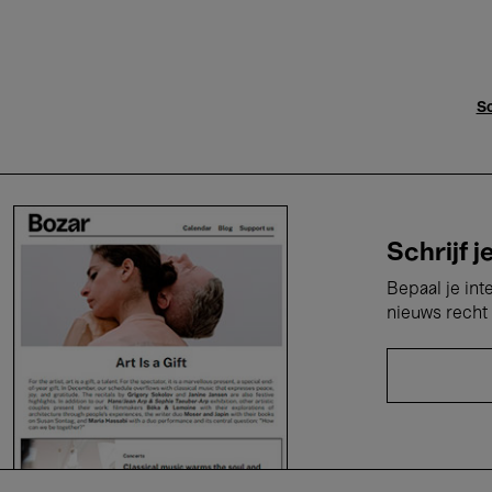
Sc
Schrijf j
Bepaal je int
nieuws recht 