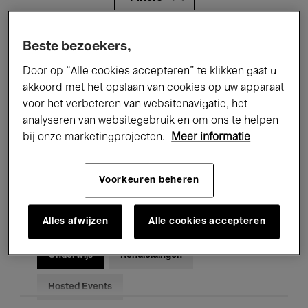
Alle evenementen
Concerten
Beste bezoekers,
Door op “Alle cookies accepteren” te klikken gaat u
Tentoonstellingen
Films
akkoord met het opslaan van cookies op uw apparaat
voor het verbeteren van websitenavigatie, het
Performances
Lezingen & Debatten
analyseren van websitegebruik en om ons te helpen
Jazz
Klassieke Muziek
Global Music
bij onze marketingprojecten.
Meer informatie
Elektronische Muziek
Voorkeuren beheren
Alles afwijzen
Alle cookies accepteren
Voor iedereen
Kids’ Palace
Onderwijs
Rondleidingen
Hosted Events